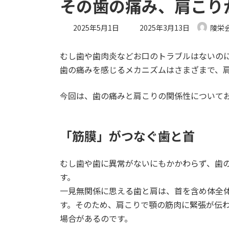
その歯の痛み、肩こり
最
2025年5月1日
2025年3月13日
陵栄
終
更
むし歯や歯肉炎などお口のトラブルはないの
新
日
歯の痛みを感じるメカニズムはさまざまで、
時
:
今回は、歯の痛みと肩こりの関係性について
「筋膜」がつなぐ歯と首
むし歯や歯に異常がないにもかかわらず、歯
す。
一見無関係に思える歯と肩は、首を含め体全
す。そのため、肩こりで顎の筋肉に緊張が伝
場合があるのです。