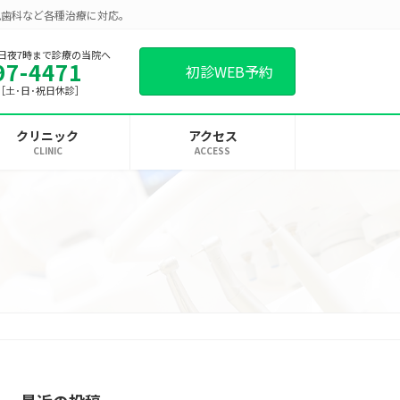
児歯科など各種治療に対応。
日夜7時まで診療の当院へ
97-4471
初診WEB予約
00［土･日･祝日休診］
クリニック
アクセス
CLINIC
ACCESS