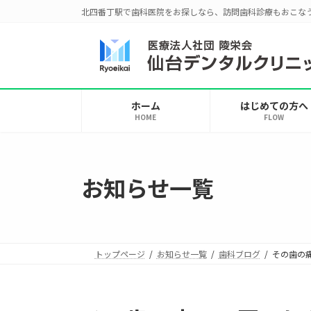
コ
ナ
北四番丁駅で歯科医院をお探しなら、訪問歯科診療もおこな
ン
ビ
テ
ゲ
ン
ー
ツ
シ
へ
ョ
ホーム
はじめての方へ
ス
ン
HOME
FLOW
キ
に
ッ
移
プ
動
お知らせ一覧
トップページ
お知らせ一覧
歯科ブログ
その歯の