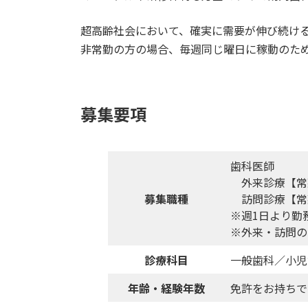
超高齢社会において、確実に需要が伸び続け
非常勤の方の場合、毎週同じ曜日に稼動のため
募集要項
歯科医師
外来診療【常
募集職種
訪問診療【常
※週1日より勤
※外来・訪問の
診療科目
一般歯科／小児
年齢・経験年数
免許をお持ちで