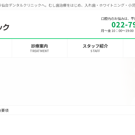
う仙台デンタルクリニックへ。むし歯治療をはじめ、入れ歯・ホワイトニング・小
口腔内のお悩みは、平
022-7
月～金 10：00～19:
診療案内
スタッフ紹介
TREATMENT
STAFF
集要項