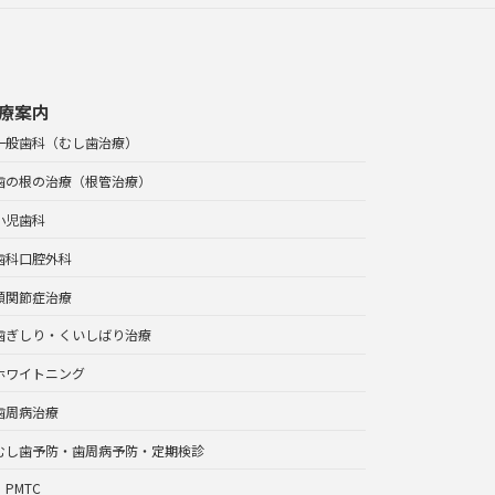
療案内
一般歯科（むし歯治療）
歯の根の治療（根管治療）
小児歯科
歯科口腔外科
顎関節症治療
歯ぎしり・くいしばり治療
ホワイトニング
歯周病治療
むし歯予防・歯周病予防・定期検診
PMTC