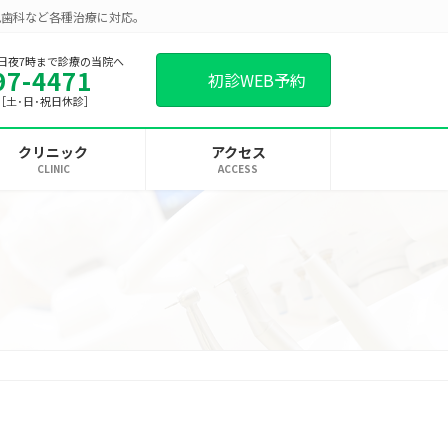
児歯科など各種治療に対応。
日夜7時まで診療の当院へ
97-4471
初診WEB予約
00［土･日･祝日休診］
クリニック
アクセス
CLINIC
ACCESS