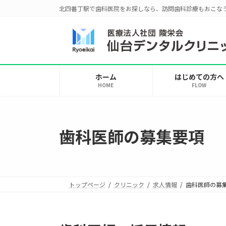
コ
ナ
北四番丁駅で歯科医院をお探しなら、訪問歯科診療もおこな
ン
ビ
テ
ゲ
ン
ー
ツ
シ
へ
ョ
ホーム
はじめての方へ
ス
ン
HOME
FLOW
キ
に
ッ
移
プ
動
歯科医師の募集要項
トップページ
クリニック
求人情報
歯科医師の募