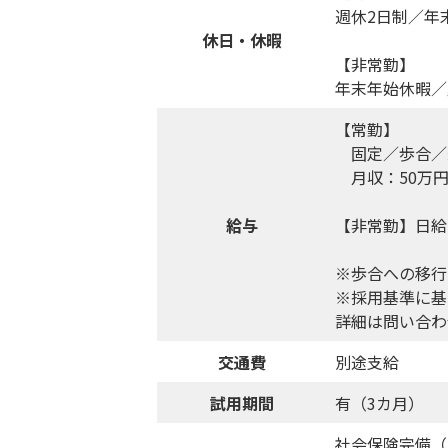
週休2日制／年
休日・休暇
【非常勤】
年末年始休暇／
【常勤】
固定／歩合／
月収：50万円
給与
【非常勤】日給
※歩合への移行
※採用基準に基
詳細は問い合わ
交通費
別途支給
試用期間
有（3カ月）
社会保険完備（