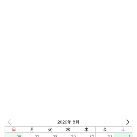
コーヒー好きの方へ、エスプレッソと歯の着色を防ぐポイン
ト
2026年6月1日
診療カレンダー
Calendar
2026年 8月
日
月
火
水
木
金
土
26
27
28
29
30
31
1