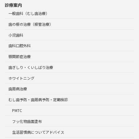
診療案内
一般歯科（むし歯治療）
歯の根の治療（根管治療）
小児歯科
歯科口腔外科
顎関節症治療
歯ぎしり・くいしばり治療
ホワイトニング
歯周病治療
むし歯予防・歯周病予防・定期検診
PMTC
フッ化物歯面塗布
生活習慣病についてアドバイス