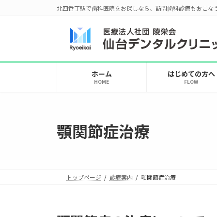
コ
ナ
北四番丁駅で歯科医院をお探しなら、訪問歯科診療もおこな
ン
ビ
テ
ゲ
ン
ー
ツ
シ
へ
ョ
ホーム
はじめての方へ
ス
ン
HOME
FLOW
キ
に
ッ
移
プ
動
顎関節症治療
トップページ
診療案内
顎関節症治療