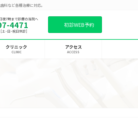
児歯科など各種治療に対応。
日夜7時まで診療の当院へ
97-4471
初診WEB予約
00［土･日･祝日休診］
クリニック
アクセス
CLINIC
ACCESS