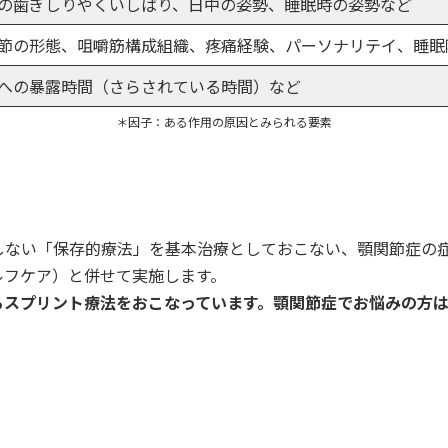
の歯ぎしりやくいしばり、日中の姿勢、睡眠時の姿勢など
節の形態、咀嚼筋構成組織、疼痛経験、パーソナリテイ、睡眠
への暴露時間（さらされている時間）など
＊因子：ある作用の原因とみられる要素
しない「保存的療法」を基本治療としておこない、顎関節症の
ルフケア）と併せて実施します。
るスプリント療法をおこなっています。顎関節症でお悩みの方