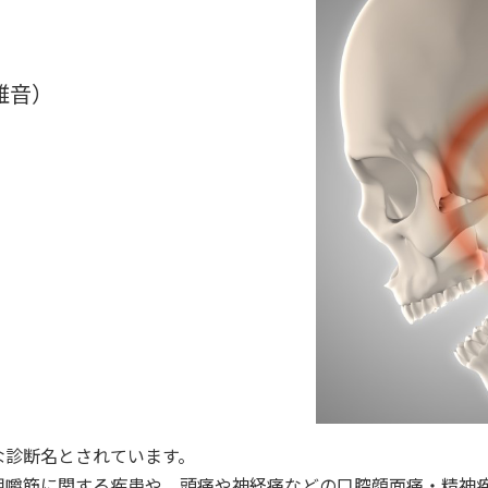
）
雑音）
な診断名とされています。
咀嚼筋に関する疾患や、頭痛や神経痛などの口腔顔面痛・精神