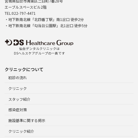
宮城県仙台市青葉区二日町7番28号
エーブルスペースビル2階
TEL:022-797-4471
・地下鉄南北線「北四番丁駅」南1出口 徒歩2分
・地下鉄南北線「勾当台公園駅」北1出口 徒歩5分
仙台デンタルクリニックは
DSヘルスケアグループの一員です
クリニックについて
初診の流れ
クリニック
スタッフ紹介
感染症対策
施設基準に関する掲示
クリニック紹介