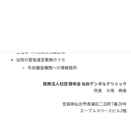
保険業務の委託
審査支払機関へのレセプトの提出
審査支払機関又は保険者からの照会への回答
事業者等からの委託を受けて健康診断等を行った場合におけ
る、事業等への結果の通知
医師賠償責任保険等に係る、医療に関する専門の団体、保険
会社等への相談又は届出等
当院の管理運営業務のうち
外部審査機関への情報提供
医療法人社団 陵栄会 仙台デンタルクリニック
院長 大場 麻美
宮城県仙台市青葉区二日町7番28号
エーブルスペースビル2階