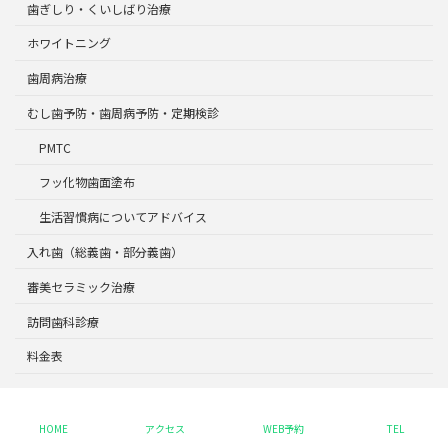
歯ぎしり・くいしばり治療
ホワイトニング
歯周病治療
むし歯予防・歯周病予防・定期検診
PMTC
フッ化物歯面塗布
生活習慣病についてアドバイス
入れ歯（総義歯・部分義歯）
審美セラミック治療
訪問歯科診療
料金表
Copyright © 北四番丁駅から徒歩2分の歯科医院｜仙台デンタルクリニック All
Rights Reserved.
HOME
アクセス
WEB予約
TEL